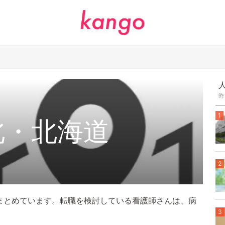
昨
1
北・北海道
2
まとめています。転職を検討している看護師さんは、病
3