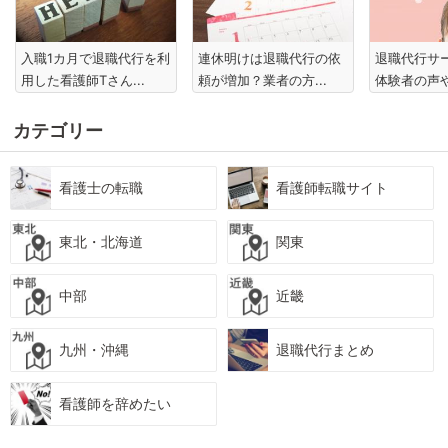
入職1カ月で退職代行を利
連休明けは退職代行の依
退職代行サ
用した看護師Tさん...
頼が増加？業者の方...
体験者の声や
カテゴリー
看護士の転職
看護師転職サイト
東北・北海道
関東
中部
近畿
九州・沖縄
退職代行まとめ
看護師を辞めたい