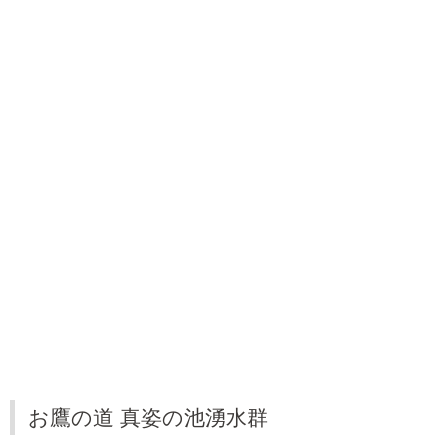
お鷹の道 真姿の池湧水群