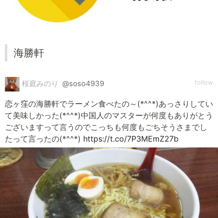
海勝軒
follow
桜庭みのり
@soso4939
恋ヶ窪の海勝軒でラーメン食べたの～(*^^*)あっさりしてい
て美味しかった(*^^*)中国人のマスターが何度もありがとう
ございますって言うのでこっちも何度もごちそうさまでし
たって言ったの(*^^*)
https://t.co/7P3MEmZ27b