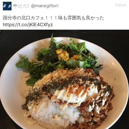
follow
🐸(とだ)
@manegittori
国分寺の北口カフェ！！！味も雰囲気も良かった
https://t.co/jKlE4CXfyz