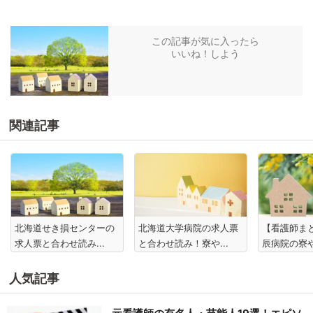
この記事が気に入ったら
いいね！しよう
関連記事
北海道せき損センターの
北海道大学病院の求人票
【看護師ま
求人票と合わせ読み...
と合わせ読み！寮や...
辰病院の寮や
人気記事