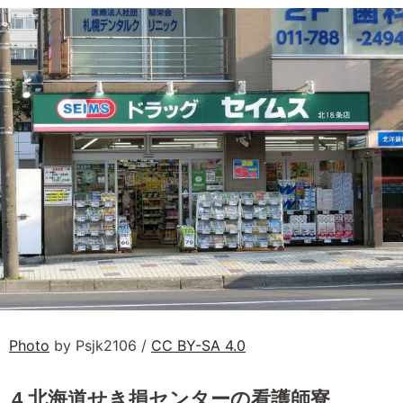
Photo
by Psjk2106 /
CC BY-SA 4.0
4.北海道せき損センターの看護師寮