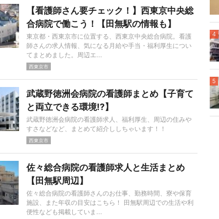
【看護師さん要チェック！】西東京中央総
合病院で働こう！【田無駅の情報も】
4
東京都・西東京市に位置する、西東京中央総合病院。看護
師さんの求人情報、気になる月給や手当・福利厚生につい
てまとめました。周辺エ...
西東京市
5
武蔵野徳洲会病院の看護師まとめ【子育て
と両立できる環境!?】
武蔵野徳洲会病院の看護師求人、福利厚生、周辺の住みや
すさなどなど、まとめて紹介ししちゃいます！！
西東京市
佐々総合病院の看護師求人と生活まとめ
【田無駅周辺】
佐々総合病院の看護師さんのお仕事、勤務時間、寮や保育
施設、また年収の目安はこちら！ 田無駅周辺での生活や利
便性なども掲載していま...