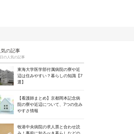
人気の記事
日の人気の記事
東海大学医学部付属病院の寮や近
辺は住みやすい？暮らしの知識【7
選】
【看護師まとめ】京都岡本記念病
院の寮や近辺について、7つの住み
やすさ情報
牧港中央病院の求人票と合わせ読
み！事前に知るべき暮らしなどの