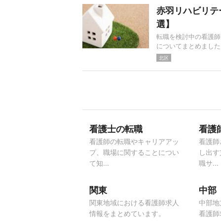
赤羽リハビリテ
選】
転職を検討中の看護師
についてまとめました
北区
看護士の転職
看護
看護師の転職やキャリアアッ
看護師
プ、職場に関することについ
し出す
て知...
職サ...
関東
中部
関東地域における看護師求人
中部地
情報をまとめています。
看護師