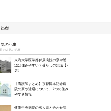
とめ!
人気の記事
日の人気の記事
東海大学医学部付属病院の寮や近
辺は住みやすい？暮らしの知識【7
選】
【看護師まとめ】京都岡本記念病
院の寮や近辺について、7つの住み
やすさ情報
牧港中央病院の求人票と合わせ読