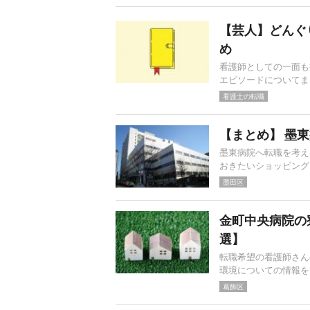
【芸人】どんぐ
め
看護師としての一面も
エピソードについてま
看護士の転職
【まとめ】 墨
墨東病院へ転職を考え
おきたいショッピング
墨田区
金町中央病院の
選】
転職希望の看護師さん
環境についての情報を
葛飾区