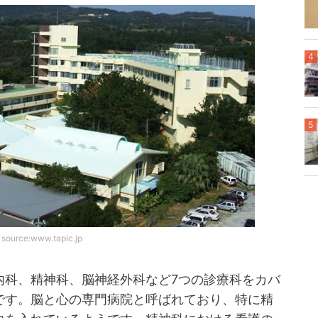
4
5
source:www.tapic.jp
内科、精神科、脳神経外科など7つの診療科をカバ
です。脳と心の専門病院と呼ばれており、特に精