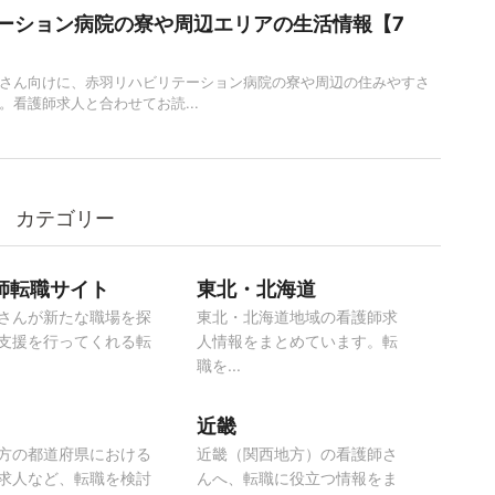
ーション病院の寮や周辺エリアの生活情報【7
さん向けに、赤羽リハビリテーション病院の寮や周辺の住みやすさ
。看護師求人と合わせてお読...
カテゴリー
師転職サイト
東北・北海道
さんが新たな職場を探
東北・北海道地域の看護師求
支援を行ってくれる転
人情報をまとめています。転
職を...
近畿
方の都道府県における
近畿（関西地方）の看護師さ
求人など、転職を検討
んへ、転職に役立つ情報をま