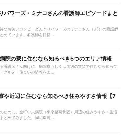
りパワーズ・ミナコさんの看護師エピソードまと
持つお笑いコンビ・どんぐりパワーズのミナコさん（33）の看護師
とめています。看護師を目指...
東病院の寮に住むなら知るべき5つのエリア情報
る看護師さん向けに、病院寮もしくは周辺の賃貸で住むなら知って
・グルメ・住まいの情報をま...
寮や近辺に住むなら知るべき住みやすさ情報【7
のために、金町中央病院（東京都葛飾区）周辺の住みやすさ・生活
まとめてみました。周辺環境...