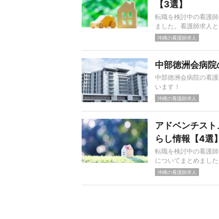
【3選】
転職を検討中の看護師
ました。看護師求人と
沖縄の看護師求人
中部徳洲会病院の
中部徳洲会病院の看護
います！
沖縄の看護師求人
アドベンチスト
らし情報【4選
転職を検討中の看護師
についてまとめました
沖縄の看護師求人