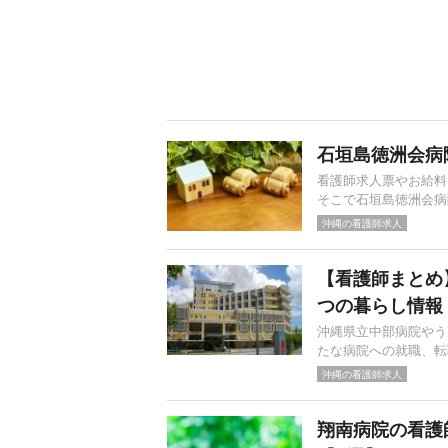
石垣島徳洲会病
看護師求人票やお給料
そこで石垣島徳洲会病
沖縄の看護師求人
【看護師まとめ
つの暮らし情報
沖縄県立中部病院やう
たな病院への就職、転
沖縄の看護師求人
翔南病院の看護