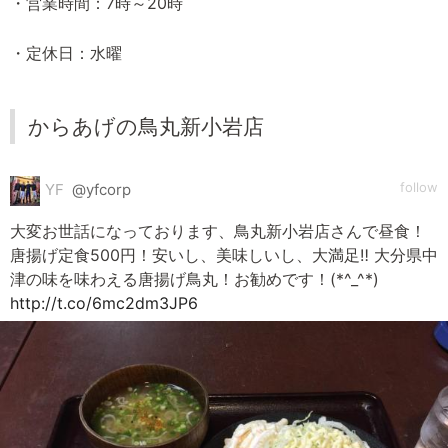
・営業時間：7時～20時
・定休日：水曜
からあげの鳥丸新小岩店
follow
YF
@yfcorp
大変お世話になっております、鳥丸新小岩店さんで昼食！
唐揚げ定食500円！安いし、美味しいし、大満足‼︎ 大分県中
津の味を味わえる唐揚げ鳥丸！お勧めです！(*^_^*)
http://t.co/6mc2dm3JP6