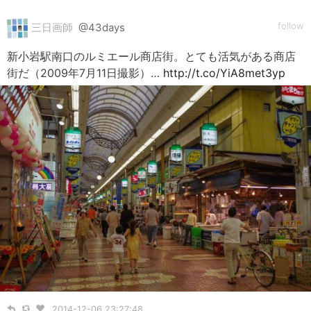
follow
三日画師
@43days
新小岩駅南口のルミエール商店街。とても活気がある商店
街だ（2009年7月11日撮影）…
http://t.co/YiA8met3yp
2014-12-06 23:27:48