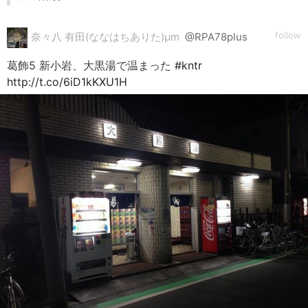
follow
奈々八 有田(ななはちありた)μm
@RPA78plus
葛飾5 新小岩、大黒湯で温まった
#kntr
http://t.co/6iD1kKXU1H