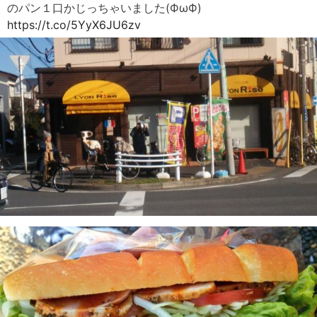
のパン１口かじっちゃいました(ФωФ)
https://t.co/5YyX6JU6zv