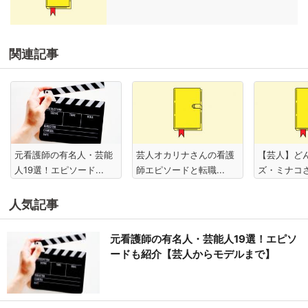
関連記事
元看護師の有名人・芸能
芸人オカリナさんの看護
【芸人】ど
人19選！エピソード...
師エピソードと転職...
ズ・ミナコさ
人気記事
元看護師の有名人・芸能人19選！エピソ
ードも紹介【芸人からモデルまで】