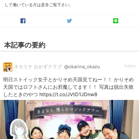
して働いている方は是非ご覧下さい。
本記事の要約
follow
オカリナ おかずクラブ
@okarina_okazu
明日ストイック女子とかりそめ天国見てねー！！ かりそめ
天国ではロフトさんにお邪魔してます！！ 写真は脱出失敗
したときのやつ
https://t.co/JVtD1JDnw8