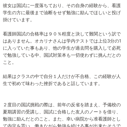
彼女は国試に一度落ちており、その自身の経験から、看護
学生の方に最後まで油断をせず勉強に励んでほしいと投げ
掛けています。
看護師国試の合格率は９０％程度と決して難関という訳で
はありません。オカリナさんは学内テストでは上位3分の1
に入っていた事もあり、他の学生が過去問を購入して必死
で勉強している中、国試対策本も一切使わずに挑んだとの
こと。
結果はクラスの中で自分１人だけが不合格、この経験が人
生で初めて味わった挫折であると話しています。
２度目の国試挑戦の際は、前年の反省を踏まえ、予備校の
夏期講習の受講し、国試に合格した友人のノートを借り、
勉強に励んだとのこと。また、幸い病院から准看護師とし
て内定を貰い、働きながら勉強を続ける事が出来たそうで