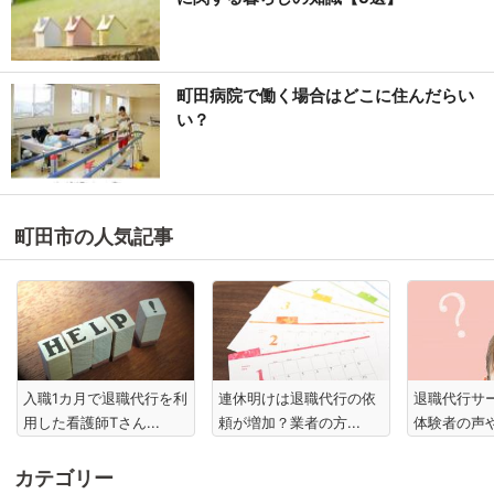
町田病院で働く場合はどこに住んだらい
い？
町田市の人気記事
入職1カ月で退職代行を利
連休明けは退職代行の依
退職代行サ
用した看護師Tさん...
頼が増加？業者の方...
体験者の声や
カテゴリー