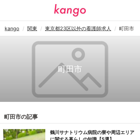
kango
関東
東京都23区以外の看護師求人
町田市
町田市
町田市の記事
鶴川サナトリウム病院の寮や周辺エリア
に関する暮らしの知識【5選】