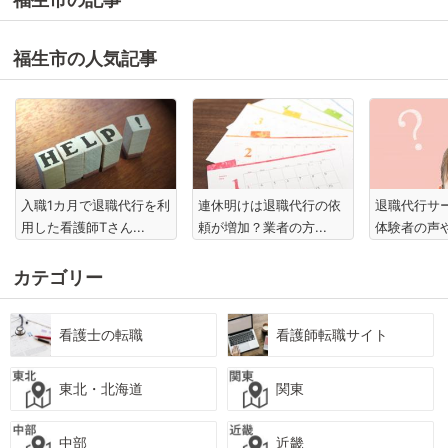
福生市の人気記事
入職1カ月で退職代行を利
連休明けは退職代行の依
退職代行サ
用した看護師Tさん...
頼が増加？業者の方...
体験者の声や
カテゴリー
看護士の転職
看護師転職サイト
東北・北海道
関東
中部
近畿