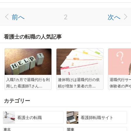
前へ
2
次へ
看護士の転職の人気記事
入職1カ月で退職代行を利
連休明けは退職代行の依
退職代行サ
用した看護師Tさん...
頼が増加？業者の方...
体験者の声や
カテゴリー
看護士の転職
看護師転職サイト