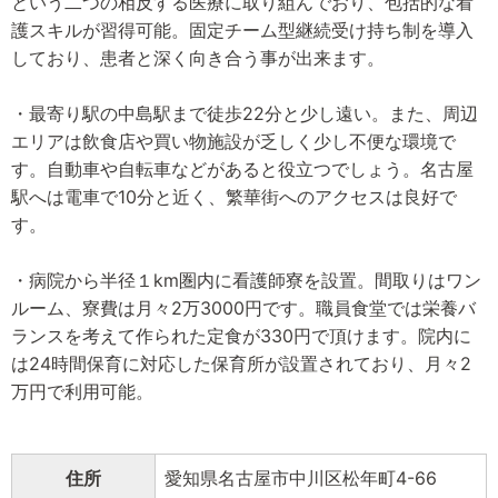
という二つの相反する医療に取り組んでおり、包括的な看
護スキルが習得可能。固定チーム型継続受け持ち制を導入
しており、患者と深く向き合う事が出来ます。
・最寄り駅の中島駅まで徒歩22分と少し遠い。また、周辺
エリアは飲食店や買い物施設が乏しく少し不便な環境で
す。自動車や自転車などがあると役立つでしょう。名古屋
駅へは電車で10分と近く、繁華街へのアクセスは良好で
す。
・病院から半径１km圏内に看護師寮を設置。間取りはワン
ルーム、寮費は月々2万3000円です。職員食堂では栄養バ
ランスを考えて作られた定食が330円で頂けます。院内に
は24時間保育に対応した保育所が設置されており、月々2
万円で利用可能。
住所
愛知県名古屋市中川区松年町4-66