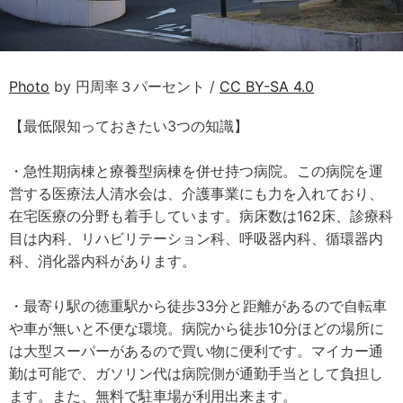
Photo
by 円周率３パーセント /
CC BY-SA 4.0
【最低限知っておきたい3つの知識】
・急性期病棟と療養型病棟を併せ持つ病院。この病院を運
営する医療法人清水会は、介護事業にも力を入れており、
在宅医療の分野も着手しています。病床数は162床、診療科
目は内科、リハビリテーション科、呼吸器内科、循環器内
科、消化器内科があります。
・最寄り駅の徳重駅から徒歩33分と距離があるので自転車
や車が無いと不便な環境。病院から徒歩10分ほどの場所に
は大型スーパーがあるので買い物に便利です。マイカー通
勤は可能で、ガソリン代は病院側が通勤手当として負担し
ます。また、無料で駐車場が利用出来ます。