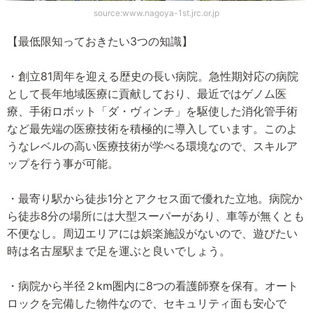
source:www.nagoya-1st.jrc.or.jp
【最低限知っておきたい3つの知識】
・創立81周年を迎える歴史の長い病院。急性期対応の病院
として長年地域医療に貢献しており、最近ではゲノム医
療、手術ロボット「ダ・ヴィンチ」を駆使した消化管手術
など最先端の医療技術を積極的に導入しています。このよ
うなレベルの高い医療技術が学べる環境なので、スキルア
ップを行う事が可能。
・最寄り駅から徒歩1分とアクセス面で優れた立地。病院か
ら徒歩8分の場所には大型スーパーがあり、車等が無くとも
不便なし。周辺エリアには娯楽施設がないので、遊びたい
時は名古屋駅まで足を運ぶと良いでしょう。
・病院から半径２km圏内に8つの看護師寮を保有。オート
ロックを完備した物件なので、セキュリティ面も安心で