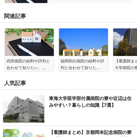
関連記事
武田病院の給料や評判と
福岡和白病院の給料や評
【看護師ま
合わせて知りたい、...
判と合わせて知りた...
大学病院の寮
人気記事
東海大学医学部付属病院の寮や近辺は住
みやすい？暮らしの知識【7選】
【看護師まとめ】京都岡本記念病院の寮