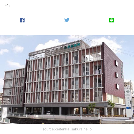
い。
source:keitenkai.sakura.ne.jp