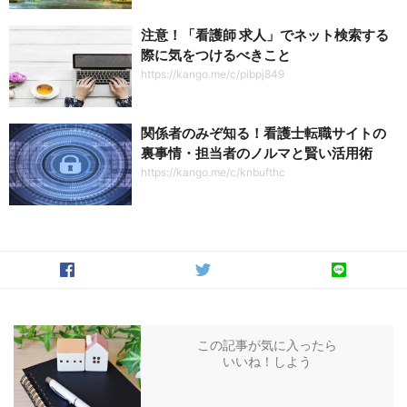
注意！「看護師 求人」でネット検索する
際に気をつけるべきこと
https://kango.me/c/pibpj849
関係者のみぞ知る！看護士転職サイトの
裏事情・担当者のノルマと賢い活用術
https://kango.me/c/knbufthc
この記事が気に入ったら
いいね！しよう