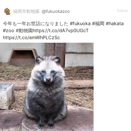
follow
福岡市動物園
@fukuokazoo
今年も一年お世話になりました
#fukuoka
#福岡
#hakata
#zoo
#動物園
https://t.co/dA7vp0UGcT
https://t.co/emWhPLCzSc